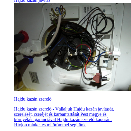
Hajdu kazán javítás
Hajdu kazán szerelő
Hajdu kazán szerelő - Vállaljuk Hajdu kazán javítását,
szerelését, cseréjét és karbantartását Pest megye és
környékén garanciával Hajdu kazán szerelő kapcsán.
Hívjon minket és mi örömmel segítünk