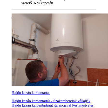
szerelő 0-24 kapcsán.
Hajdu kazán karbantartás
Hajdu kazán karbantartás - Szakembereink vállalják
Hajdu kazán karbantartását garanciával Pest megye és