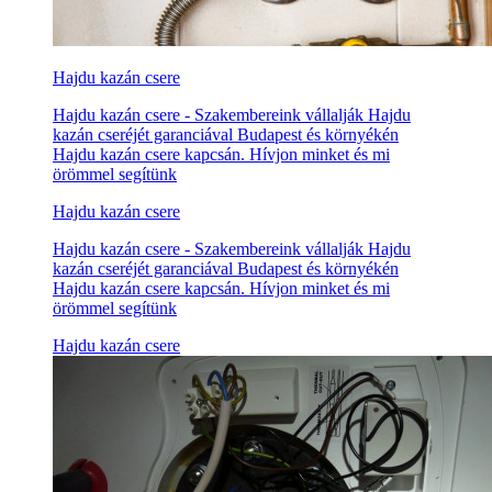
Hajdu kazán csere
Hajdu kazán csere - Szakembereink vállalják Hajdu
kazán cseréjét garanciával Budapest és környékén
Hajdu kazán csere kapcsán. Hívjon minket és mi
örömmel segítünk
Hajdu kazán csere
Hajdu kazán csere - Szakembereink vállalják Hajdu
kazán cseréjét garanciával Budapest és környékén
Hajdu kazán csere kapcsán. Hívjon minket és mi
örömmel segítünk
Hajdu kazán csere