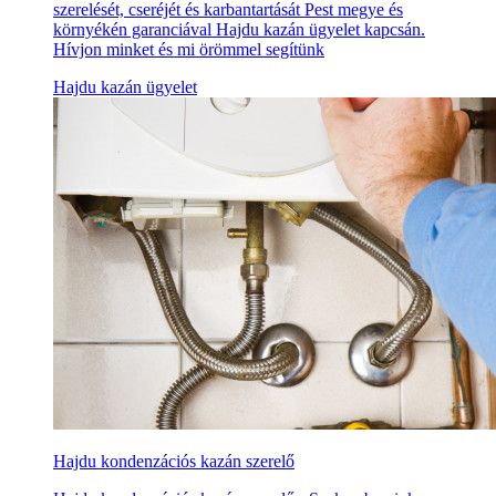
szerelését, cseréjét és karbantartását Pest megye és
környékén garanciával Hajdu kazán ügyelet kapcsán.
Hívjon minket és mi örömmel segítünk
Hajdu kazán ügyelet
Hajdu kondenzációs kazán szerelő