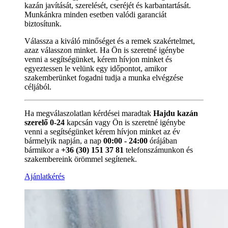
kazán javítását, szerelését, cseréjét és karbantartását.
Munkánkra minden esetben valódi garanciát
biztosítunk.
Válassza a kiváló minőséget és a remek szakértelmet,
azaz válasszon minket. Ha Ön is szeretné igénybe
venni a segítségünket, kérem hívjon minket és
egyeztessen le velünk egy időpontot, amikor
szakemberünket fogadni tudja a munka elvégzése
céljából.
Ha megválaszolatlan kérdései maradtak
Hajdu kazán
szerelő 0-24
kapcsán vagy Ön is szeretné igénybe
venni a segítségünket kérem hívjon minket az év
bármelyik napján, a nap
00:00 - 24:00
órájában
bármikor a
+36 (30) 151 37 81
telefonszámunkon és
szakembereink örömmel segítenek.
Ajánlatkérés