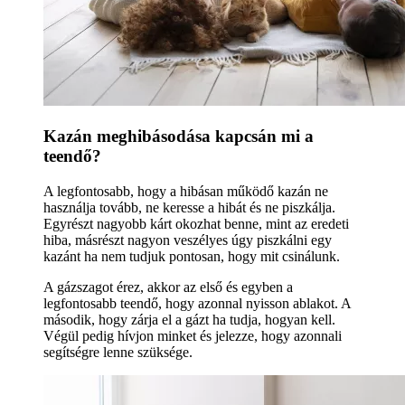
Kazán meghibásodása kapcsán mi a
teendő?
A legfontosabb, hogy a hibásan működő kazán ne
használja tovább, ne keresse a hibát és ne piszkálja.
Egyrészt nagyobb kárt okozhat benne, mint az eredeti
hiba, másrészt nagyon veszélyes úgy piszkálni egy
kazánt ha nem tudjuk pontosan, hogy mit csinálunk.
A gázszagot érez, akkor az első és egyben a
legfontosabb teendő, hogy azonnal nyisson ablakot. A
második, hogy zárja el a gázt ha tudja, hogyan kell.
Végül pedig hívjon minket és jelezze, hogy azonnali
segítségre lenne szüksége.