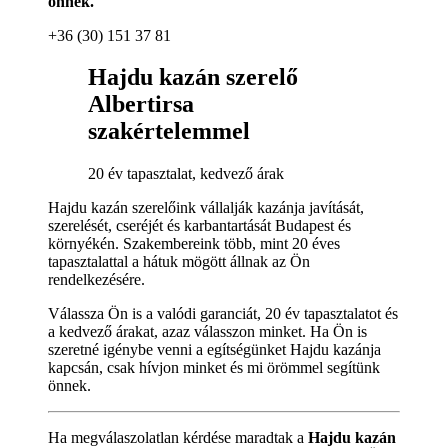
önnek.
+36 (30) 151 37 81
Hajdu kazán szerelő
Albertirsa
szakértelemmel
20 év tapasztalat, kedvező árak
Hajdu kazán szerelőink vállalják kazánja javítását,
szerelését, cseréjét és karbantartását Budapest és
környékén. Szakembereink több, mint 20 éves
tapasztalattal a hátuk mögött állnak az Ön
rendelkezésére.
Válassza Ön is a valódi garanciát, 20 év tapasztalatot és
a kedvező árakat, azaz válasszon minket. Ha Ön is
szeretné igénybe venni a egítségünket Hajdu kazánja
kapcsán, csak hívjon minket és mi örömmel segítünk
önnek.
Ha megválaszolatlan kérdése maradtak a
Hajdu kazán