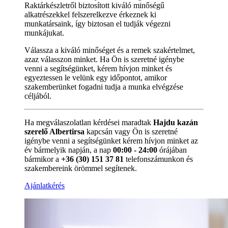
Raktárkészletről biztosított kiváló minőségű
alkatrészekkel felszerelkezve érkeznek ki
munkatársaink, így biztosan el tudják végezni
munkájukat.
Válassza a kiváló minőséget és a remek szakértelmet,
azaz válasszon minket. Ha Ön is szeretné igénybe
venni a segítségünket, kérem hívjon minket és
egyeztessen le velünk egy időpontot, amikor
szakemberünket fogadni tudja a munka elvégzése
céljából.
Ha megválaszolatlan kérdései maradtak
Hajdu kazán
szerelő Albertirsa
kapcsán vagy Ön is szeretné
igénybe venni a segítségünket kérem hívjon minket az
év bármelyik napján, a nap
00:00 - 24:00
órájában
bármikor a
+36 (30) 151 37 81
telefonszámunkon és
szakembereink örömmel segítenek.
Ajánlatkérés