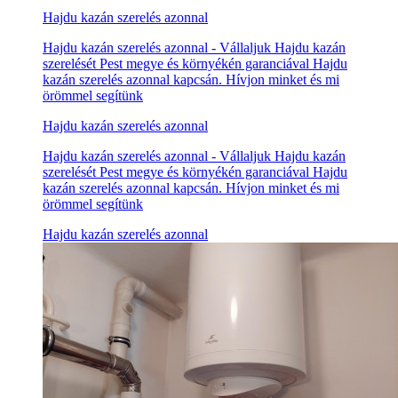
Hajdu kazán szerelés azonnal
Hajdu kazán szerelés azonnal - Vállaljuk Hajdu kazán
szerelését Pest megye és környékén garanciával Hajdu
kazán szerelés azonnal kapcsán. Hívjon minket és mi
örömmel segítünk
Hajdu kazán szerelés azonnal
Hajdu kazán szerelés azonnal - Vállaljuk Hajdu kazán
szerelését Pest megye és környékén garanciával Hajdu
kazán szerelés azonnal kapcsán. Hívjon minket és mi
örömmel segítünk
Hajdu kazán szerelés azonnal