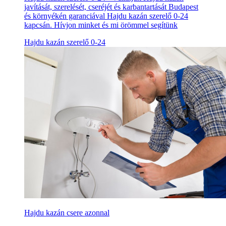
javítását, szerelését, cseréjét és karbantartását Budapest
és környékén garanciával Hajdu kazán szerelő 0-24
kapcsán. Hívjon minket és mi örömmel segítünk
Hajdu kazán szerelő 0-24
Hajdu kazán csere azonnal