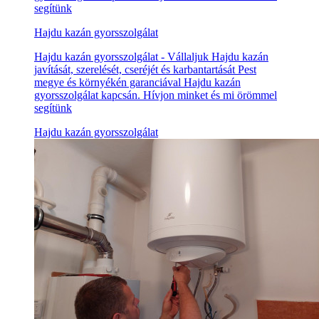
segítünk
Hajdu kazán gyorsszolgálat
Hajdu kazán gyorsszolgálat - Vállaljuk Hajdu kazán
javítását, szerelését, cseréjét és karbantartását Pest
megye és környékén garanciával Hajdu kazán
gyorsszolgálat kapcsán. Hívjon minket és mi örömmel
segítünk
Hajdu kazán gyorsszolgálat