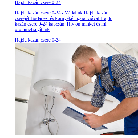
Hajdu kazán csere 0-24
Hajdu kazán csere 0-24 - Vállaljuk Hajdu kazán
cseréjét Budapest és környékén garanciával Hajdu
kazán csere 0-24 kapcsán. Hívjon minket és mi
örömmel segítünk
Hajdu kazán csere 0-24