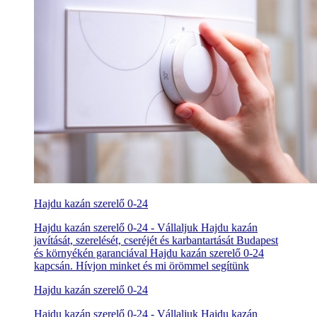
Hajdu kazán szerelő 0-24
Hajdu kazán szerelő 0-24 - Vállaljuk Hajdu kazán
javítását, szerelését, cseréjét és karbantartását Budapest
és környékén garanciával Hajdu kazán szerelő 0-24
kapcsán. Hívjon minket és mi örömmel segítünk
Hajdu kazán szerelő 0-24
Hajdu kazán szerelő 0-24 - Vállaljuk Hajdu kazán