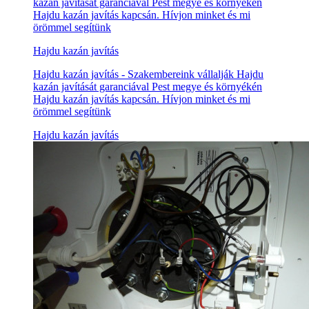
kazán javítását garanciával Pest megye és környékén
Hajdu kazán javítás kapcsán. Hívjon minket és mi
örömmel segítünk
Hajdu kazán javítás
Hajdu kazán javítás - Szakembereink vállalják Hajdu
kazán javítását garanciával Pest megye és környékén
Hajdu kazán javítás kapcsán. Hívjon minket és mi
örömmel segítünk
Hajdu kazán javítás