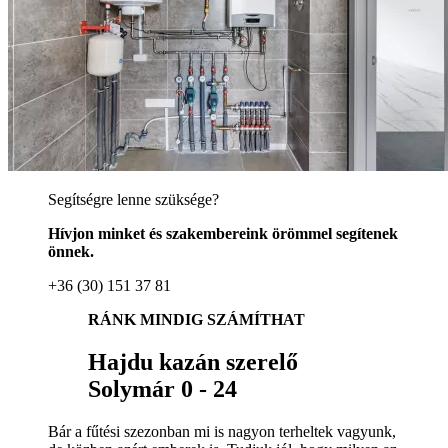
Segítségre lenne szüksége?
Hívjon minket és szakembereink örömmel segítenek
önnek.
+36 (30) 151 37 81
RÁNK MINDIG SZÁMÍTHAT
Hajdu kazán szerelő
Solymár 0 - 24
Bár a fűtési szezonban mi is nagyon terheltek vagyunk,