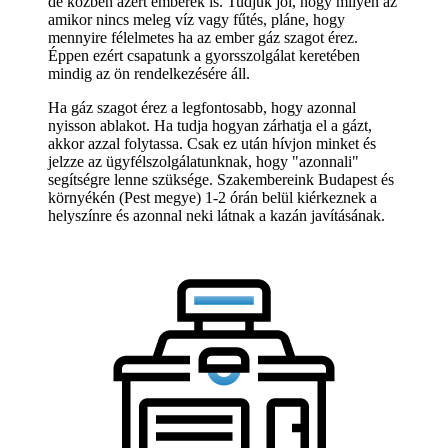
de közben azért emberek is. Tudjuk jól, hogy milyen az
amikor nincs meleg víz vagy fűtés, pláne, hogy
mennyire félelmetes ha az ember gáz szagot érez.
Éppen ezért csapatunk a gyorsszolgálat keretében
mindig az ön rendelkezésére áll.
Ha gáz szagot érez a legfontosabb, hogy azonnal
nyisson ablakot. Ha tudja hogyan zárhatja el a gázt,
akkor azzal folytassa. Csak ez után hívjon minket és
jelzze az ügyfélszolgálatunknak, hogy "azonnali"
segítségre lenne szüksége. Szakembereink Budapest és
környékén (Pest megye) 1-2 órán belül kiérkeznek a
helyszínre és azonnal neki látnak a kazán javításának.