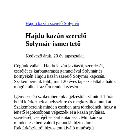
Hajdu kazán szerelő Solymár
Hajdu kazán szerelő
Solymár ismertető
Kedvező árak, 20 év tapasztalat.
Cégünk vállalja Hajdu kazán javítását, szerelését,
cseréjét és karbantartását garanciával Solymár és
környékén Hajdu kazán szerelő Solymár kapcsán.
Szakembereink több, mint 20 éves tapasztalattal a hátuk
mögött állnak az Ön rendelkezésére.
Igény esetén szakembereink a jelzéstől számított 1 órán
belül kiérkeznek a helyszínre és megkezdik a munkát.
Szakembereink minden esetben arra törekednek, hogy a
lehető legolcsóbban végezzék el a kazán javítását,
szerelését, cseréjét és karbantartását. Munkánkra
minden esetben valódi garanciát biztosítunk.
Raktárkészletről biztosított kiváló minőségű