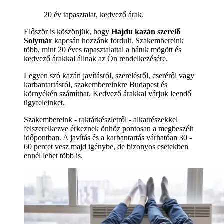
20 év tapasztalat, kedvező árak.
Először is köszönjük, hogy
Hajdu kazán szerelő
Solymár
kapcsán hozzánk fordult. Szakembereink
több, mint 20 éves tapasztalattal a hátuk mögött és
kedvező árakkal állnak az Ön rendelkezésére.
Legyen szó kazán javításról, szerelésről, cseréről vagy
karbantartásról, szakembereinkre Budapest és
környékén számíthat. Kedvező árakkal várjuk leendő
ügyfeleinket.
Szakembereink - raktárkészletről - alkatrészekkel
felszerelkezve érkeznek önhöz pontosan a megbeszélt
időpontban. A javítás és a karbantartás várhatóan 30 -
60 percet vesz majd igénybe, de bizonyos esetekben
ennél lehet több is.