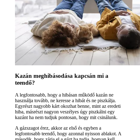
Kazán meghibásodása kapcsán mi a
teendő?
A legfontosabb, hogy a hibásan működő kazán ne
használja tovább, ne keresse a hibát és ne piszkálja.
Egyrészt nagyobb kárt okozhat benne, mint az eredeti
hiba, másrészt nagyon veszélyes úgy piszkálni egy
kazánt ha nem tudjuk pontosan, hogy mit csinálunk.
A gázszagot érez, akkor az első és egyben a
legfontosabb teendő, hogy azonnal nyisson ablakot. A
második, hogy zárja el a gázt ha tudja, hogyan kell.