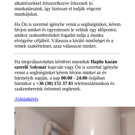
alkatrészekkel felszerelkezve érkeznek ki
munkatársaink, így biztosan el tudják végezni
munkájukat.
Ha Ön is szeretné igénybe venni a segítségünket, kérem
hívjon minket és egyeztessen le velünk egy időpontot,
amikor szakemberünket fogadni tudja a munka
elvégzése céljából. Válassza a kiváló minőséget és a
remek szakértelmet, azaz válasszon minket.
Ha megválaszolatlan kérdései maradtak
Hajdu kazán
szerelő Solymár
kapcsán vagy Ön is szeretné igénybe
venni a segítségünket kérem hívjon minket az év
bármelyik napján, a nap
00:00 - 24:00
órájában
bármikor a
+36 (30) 151 37 81
telefonszámunkon és
szakembereink örömmel segítenek.
Ajánlatkérés