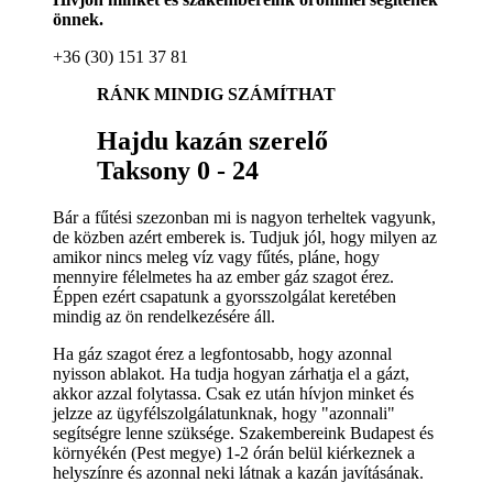
önnek.
+36 (30) 151 37 81
RÁNK MINDIG SZÁMÍTHAT
Hajdu kazán szerelő
Taksony 0 - 24
Bár a fűtési szezonban mi is nagyon terheltek vagyunk,
de közben azért emberek is. Tudjuk jól, hogy milyen az
amikor nincs meleg víz vagy fűtés, pláne, hogy
mennyire félelmetes ha az ember gáz szagot érez.
Éppen ezért csapatunk a gyorsszolgálat keretében
mindig az ön rendelkezésére áll.
Ha gáz szagot érez a legfontosabb, hogy azonnal
nyisson ablakot. Ha tudja hogyan zárhatja el a gázt,
akkor azzal folytassa. Csak ez után hívjon minket és
jelzze az ügyfélszolgálatunknak, hogy "azonnali"
segítségre lenne szüksége. Szakembereink Budapest és
környékén (Pest megye) 1-2 órán belül kiérkeznek a
helyszínre és azonnal neki látnak a kazán javításának.