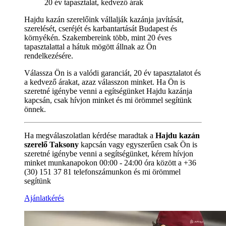
20 év tapasztalat, kedvező árak
Hajdu kazán szerelőink vállalják kazánja javítását,
szerelését, cseréjét és karbantartását Budapest és
környékén. Szakembereink több, mint 20 éves
tapasztalattal a hátuk mögött állnak az Ön
rendelkezésére.
Válassza Ön is a valódi garanciát, 20 év tapasztalatot és
a kedvező árakat, azaz válasszon minket. Ha Ön is
szeretné igénybe venni a egítségünket Hajdu kazánja
kapcsán, csak hívjon minket és mi örömmel segítünk
önnek.
Ha megválaszolatlan kérdése maradtak a
Hajdu kazán
szerelő Taksony
kapcsán vagy egyszerűen csak Ön is
szeretné igénybe venni a segítségünket, kérem hívjon
minket munkanapokon 00:00 - 24:00 óra között a +36
(30) 151 37 81 telefonszámunkon és mi örömmel
segítünk
Ajánlatkérés