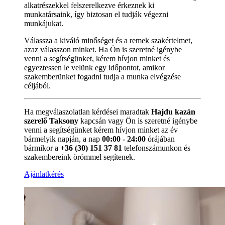
alkatrészekkel felszerelkezve érkeznek ki
munkatársaink, így biztosan el tudják végezni
munkájukat.
Válassza a kiváló minőséget és a remek szakértelmet,
azaz válasszon minket. Ha Ön is szeretné igénybe
venni a segítségünket, kérem hívjon minket és
egyeztessen le velünk egy időpontot, amikor
szakemberünket fogadni tudja a munka elvégzése
céljából.
Ha megválaszolatlan kérdései maradtak
Hajdu kazán
szerelő Taksony
kapcsán vagy Ön is szeretné igénybe
venni a segítségünket kérem hívjon minket az év
bármelyik napján, a nap
00:00 - 24:00
órájában
bármikor a
+36 (30) 151 37 81
telefonszámunkon és
szakembereink örömmel segítenek.
Ajánlatkérés