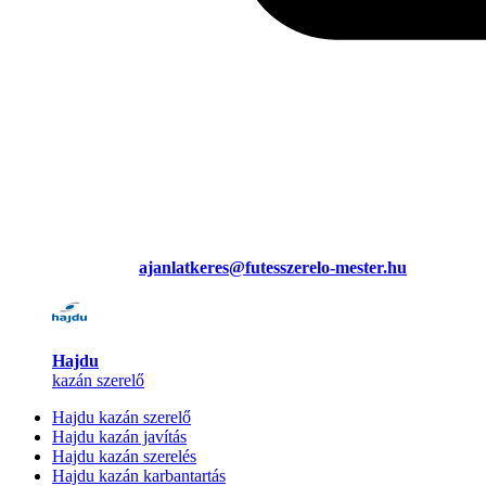
ajanlatkeres@futesszerelo-mester.hu
Hajdu
kazán szerelő
Hajdu kazán szerelő
Hajdu kazán javítás
Hajdu kazán szerelés
Hajdu kazán karbantartás