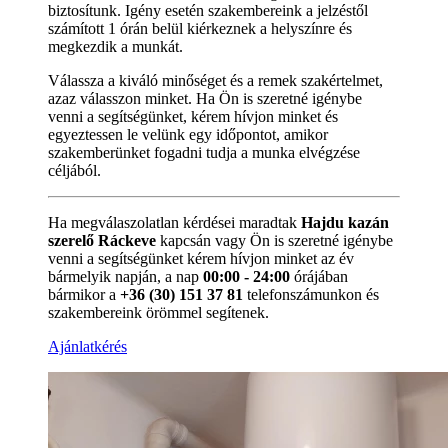
biztosítunk. Igény esetén szakembereink a jelzéstől
számított 1 órán belül kiérkeznek a helyszínre és
megkezdik a munkát.
Válassza a kiváló minőséget és a remek szakértelmet,
azaz válasszon minket. Ha Ön is szeretné igénybe
venni a segítségünket, kérem hívjon minket és
egyeztessen le velünk egy időpontot, amikor
szakemberünket fogadni tudja a munka elvégzése
céljából.
Ha megválaszolatlan kérdései maradtak
Hajdu kazán
szerelő Ráckeve
kapcsán vagy Ön is szeretné igénybe
venni a segítségünket kérem hívjon minket az év
bármelyik napján, a nap
00:00 - 24:00
órájában
bármikor a
+36 (30) 151 37 81
telefonszámunkon és
szakembereink örömmel segítenek.
Ajánlatkérés