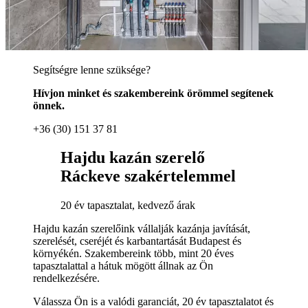
Segítségre lenne szüksége?
Hívjon minket és szakembereink örömmel segítenek
önnek.
+36 (30) 151 37 81
Hajdu kazán szerelő
Ráckeve szakértelemmel
20 év tapasztalat, kedvező árak
Hajdu kazán szerelőink vállalják kazánja javítását,
szerelését, cseréjét és karbantartását Budapest és
környékén. Szakembereink több, mint 20 éves
tapasztalattal a hátuk mögött állnak az Ön
rendelkezésére.
Válassza Ön is a valódi garanciát, 20 év tapasztalatot és