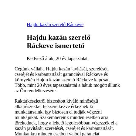
Hajdu kazán szerelő Ráckeve
Hajdu kazán szerelő
Ráckeve ismertető
Kedvező árak, 20 év tapasztalat.
Cégünk vállalja Hajdu kazán javítását, szerelését,
cseréjét és karbantartását garanciával Ráckeve és
környékén Hajdu kazán szerelő Ráckeve kapcsán.
Több, mint 20 éves tapasztalattal a hátuk mögött állunk
az Ön rendelkezésére.
Raktárkészletről biztosított kiváló minőségű
alkatrészekkel felszerelkezve érkeznek ki
munkatársaink, így biztosan el tudják végezni
munkájukat. Szakembereink minden esetben arra
törekednek, hogy a lehető legolcsóbban végezzék el a
kazán javítását, szerelését, cseréjét és karbantartását.
Munkánkra minden esetben valódi garanciát