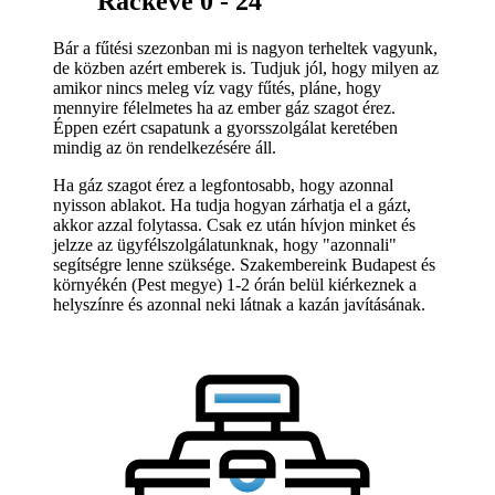
Ráckeve 0 - 24
Bár a fűtési szezonban mi is nagyon terheltek vagyunk,
de közben azért emberek is. Tudjuk jól, hogy milyen az
amikor nincs meleg víz vagy fűtés, pláne, hogy
mennyire félelmetes ha az ember gáz szagot érez.
Éppen ezért csapatunk a gyorsszolgálat keretében
mindig az ön rendelkezésére áll.
Ha gáz szagot érez a legfontosabb, hogy azonnal
nyisson ablakot. Ha tudja hogyan zárhatja el a gázt,
akkor azzal folytassa. Csak ez után hívjon minket és
jelzze az ügyfélszolgálatunknak, hogy "azonnali"
segítségre lenne szüksége. Szakembereink Budapest és
környékén (Pest megye) 1-2 órán belül kiérkeznek a
helyszínre és azonnal neki látnak a kazán javításának.