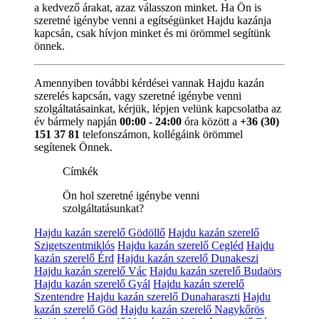
a kedvező árakat, azaz válasszon minket. Ha Ön is
szeretné igénybe venni a egítségünket Hajdu kazánja
kapcsán, csak hívjon minket és mi örömmel segítünk
önnek.
Amennyiben további kérdései vannak Hajdu kazán
szerelés kapcsán, vagy szeretné igénybe venni
szolgáltatásainkat, kérjük, lépjen velünk kapcsolatba az
év bármely napján
00:00 - 24:00
óra között a
+36 (30)
151 37 81
telefonszámon, kollégáink örömmel
segítenek Önnek.
Címkék
Ön hol szeretné igénybe venni
szolgáltatásunkat?
Hajdu kazán szerelő Gödöllő
Hajdu kazán szerelő
Szigetszentmiklós
Hajdu kazán szerelő Cegléd
Hajdu
kazán szerelő Érd
Hajdu kazán szerelő Dunakeszi
Hajdu kazán szerelő Vác
Hajdu kazán szerelő Budaörs
Hajdu kazán szerelő Gyál
Hajdu kazán szerelő
Szentendre
Hajdu kazán szerelő Dunaharaszti
Hajdu
kazán szerelő Göd
Hajdu kazán szerelő Nagykőrös