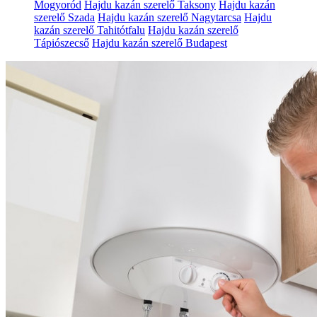
Mogyoród
Hajdu kazán szerelő Taksony
Hajdu kazán
szerelő Szada
Hajdu kazán szerelő Nagytarcsa
Hajdu
kazán szerelő Tahitótfalu
Hajdu kazán szerelő
Tápiószecső
Hajdu kazán szerelő Budapest