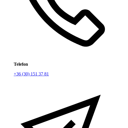
Telefon
+36 (30) 151 37 81