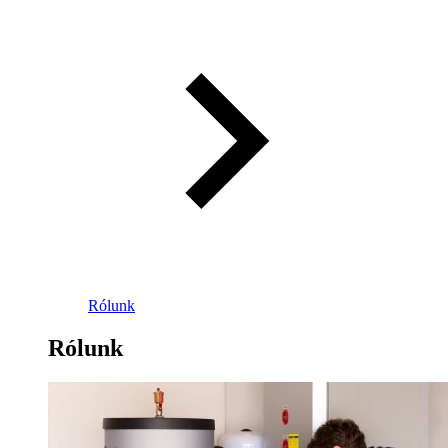
Rólunk
Rólunk