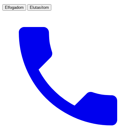
Elfogadom
Elutasítom