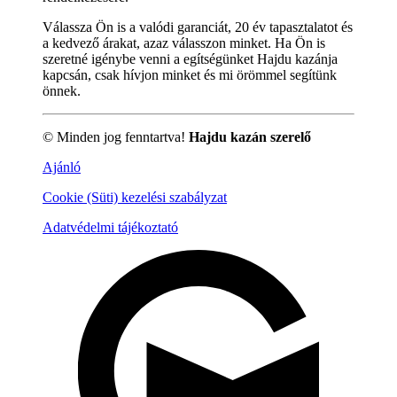
Válassza Ön is a valódi garanciát, 20 év tapasztalatot és
a kedvező árakat, azaz válasszon minket. Ha Ön is
szeretné igénybe venni a egítségünket Hajdu kazánja
kapcsán, csak hívjon minket és mi örömmel segítünk
önnek.
© Minden jog fenntartva!
Hajdu kazán szerelő
Ajánló
Cookie (Süti) kezelési szabályzat
Adatvédelmi tájékoztató