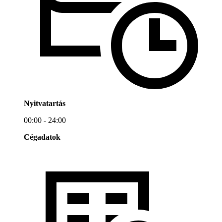
Nyitvatartás
00:00 - 24:00
Cégadatok