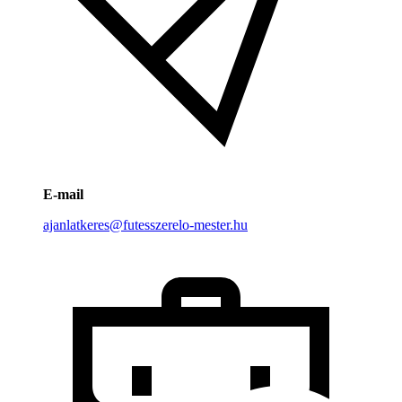
E-mail
ajanlatkeres@futesszerelo-mester.hu