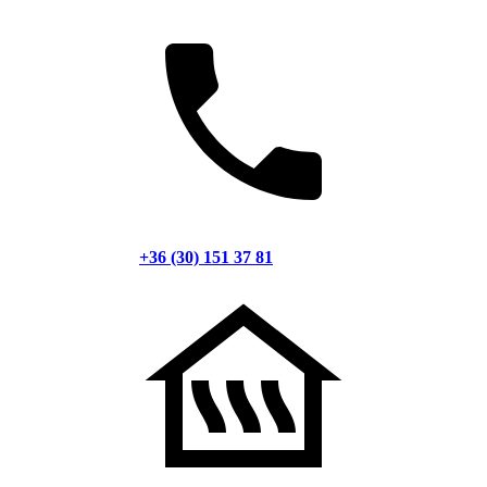
+36 (30) 151 37 81