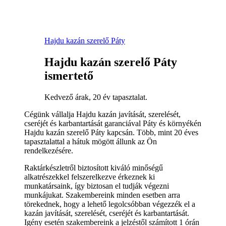
Hajdu kazán szerelő Páty
Hajdu kazán szerelő Páty
ismertető
Kedvező árak, 20 év tapasztalat.
Cégünk vállalja Hajdu kazán javítását, szerelését,
cseréjét és karbantartását garanciával Páty és környékén
Hajdu kazán szerelő Páty kapcsán. Több, mint 20 éves
tapasztalattal a hátuk mögött állunk az Ön
rendelkezésére.
Raktárkészletről biztosított kiváló minőségű
alkatrészekkel felszerelkezve érkeznek ki
munkatársaink, így biztosan el tudják végezni
munkájukat. Szakembereink minden esetben arra
törekednek, hogy a lehető legolcsóbban végezzék el a
kazán javítását, szerelését, cseréjét és karbantartását.
Igény esetén szakembereink a jelzéstől számított 1 órán