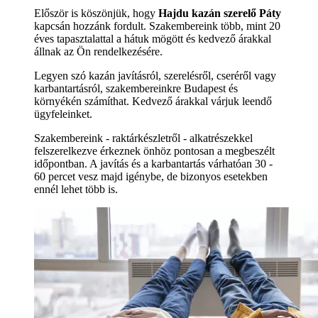
Először is köszönjük, hogy
Hajdu kazán szerelő Páty
kapcsán hozzánk fordult. Szakembereink több, mint 20
éves tapasztalattal a hátuk mögött és kedvező árakkal
állnak az Ön rendelkezésére.
Legyen szó kazán javításról, szerelésről, cseréről vagy
karbantartásról, szakembereinkre Budapest és
környékén számíthat. Kedvező árakkal várjuk leendő
ügyfeleinket.
Szakembereink - raktárkészletről - alkatrészekkel
felszerelkezve érkeznek önhöz pontosan a megbeszélt
időpontban. A javítás és a karbantartás várhatóan 30 -
60 percet vesz majd igénybe, de bizonyos esetekben
ennél lehet több is.