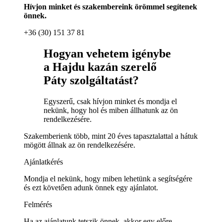
Hívjon minket és szakembereink örömmel segítenek
önnek.
+36 (30) 151 37 81
Hogyan vehetem igénybe
a Hajdu kazán szerelő
Páty szolgáltatást?
Egyszerű, csak hívjon minket és mondja el
nekünk, hogy hol és miben állhatunk az ön
rendelkezésére.
Szakemberienk több, mint 20 éves tapasztalattal a hátuk
mögött állnak az ön rendelkezésére.
Ajánlatkérés
Mondja el nekünk, hogy miben lehetünk a segítségére
és ezt követően adunk önnek egy ajánlatot.
Felmérés
Ha az ajánlatunk tetszik önnek, akkor egy előre