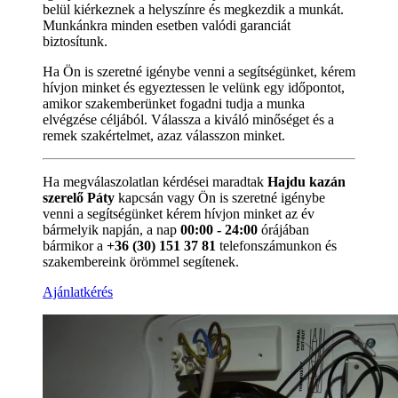
belül kiérkeznek a helyszínre és megkezdik a munkát.
Munkánkra minden esetben valódi garanciát
biztosítunk.
Ha Ön is szeretné igénybe venni a segítségünket, kérem
hívjon minket és egyeztessen le velünk egy időpontot,
amikor szakemberünket fogadni tudja a munka
elvégzése céljából. Válassza a kiváló minőséget és a
remek szakértelmet, azaz válasszon minket.
Ha megválaszolatlan kérdései maradtak
Hajdu kazán
szerelő Páty
kapcsán vagy Ön is szeretné igénybe
venni a segítségünket kérem hívjon minket az év
bármelyik napján, a nap
00:00 - 24:00
órájában
bármikor a
+36 (30) 151 37 81
telefonszámunkon és
szakembereink örömmel segítenek.
Ajánlatkérés