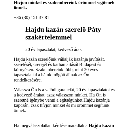
Hívjon minket és szakembereink örömmel segítenek
önnek.
+36 (30) 151 37 81
Hajdu kazán szerelő Páty
szakértelemmel
20 év tapasztalat, kedvező árak
Hajdu kazán szerelőink vállalják kazánja javítását,
szerelését, cseréjét és karbantartását Budapest és
környékén. Szakembereink több, mint 20 éves
tapasztalattal a hátuk mögött állnak az Ön
rendelkezésére.
Válassza Ön is a valódi garanciát, 20 év tapasztalatot és
a kedvező árakat, azaz válasszon minket. Ha Ön is
szeretné igénybe venni a egítségünket Hajdu kazánja
kapcsán, csak hívjon minket és mi örömmel segítünk
önnek.
Ha megválaszolatlan kérdése maradtak a
Hajdu kazán