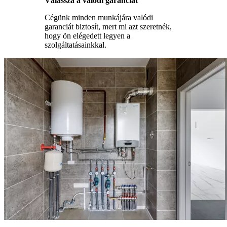
Válassza a valódi garanciát
Cégünk minden munkájára valódi
garanciát biztosít, mert mi azt szeretnék,
hogy ön elégedett legyen a
szolgáltatásainkkal.