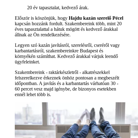
20 év tapasztalat, kedvező árak.
Először is köszönjük, hogy
Hajdu kazán szerelő Pécel
kapcsán hozzánk fordult. Szakembereink több, mint 20
éves tapasztalattal a hátuk mögött és kedvező árakkal
állnak az Ön rendelkezésére.
Legyen szó kazán javításról, szerelésről, cseréről vagy
karbantartásról, szakembereinkre Budapest és
környékén számíthat. Kedvező árakkal várjuk leendő
ügyfeleinket.
Szakembereink - raktárkészletről - alkatrészekkel
felszerelkezve érkeznek önhöz pontosan a megbeszélt
időpontban. A javítás és a karbantartás várhatóan 30 -
60 percet vesz majd igénybe, de bizonyos esetekben
ennél lehet több is.