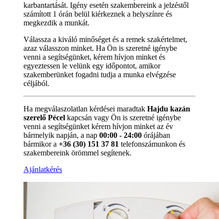
karbantartását. Igény esetén szakembereink a jelzéstől
számított 1 órán belül kiérkeznek a helyszínre és
megkezdik a munkát.
Válassza a kiváló minőséget és a remek szakértelmet,
azaz válasszon minket. Ha Ön is szeretné igénybe
venni a segítségünket, kérem hívjon minket és
egyeztessen le velünk egy időpontot, amikor
szakemberünket fogadni tudja a munka elvégzése
céljából.
Ha megválaszolatlan kérdései maradtak
Hajdu kazán
szerelő Pécel
kapcsán vagy Ön is szeretné igénybe
venni a segítségünket kérem hívjon minket az év
bármelyik napján, a nap
00:00 - 24:00
órájában
bármikor a
+36 (30) 151 37 81
telefonszámunkon és
szakembereink örömmel segítenek.
Ajánlatkérés