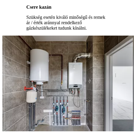
Csere kazán
Szükség esetén kiváló minőségű és remek
ár / érték aránnyal rendelkező
gázkészülékeket tudunk kínálni.