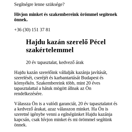
Segítségre lenne szüksége?
Hívjon minket és szakembereink örömmel segítenek
önnek.
+36 (30) 151 37 81
Hajdu kazán szerelő Pécel
szakértelemmel
20 év tapasztalat, kedvező árak
Hajdu kazán szerelőink vállalják kazánja javítását,
szerelését, cseréjét és karbantartását Budapest és
környékén. Szakembereink több, mint 20 éves
tapasztalattal a hátuk mögött állnak az Ön
rendelkezésére.
Válassza Ön is a valódi garanciát, 20 év tapasztalatot és
a kedvező árakat, azaz válasszon minket. Ha Ön is
szeretné igénybe venni a egítségünket Hajdu kazánja
kapcsán, csak hívjon minket és mi örömmel segítünk
önnek.