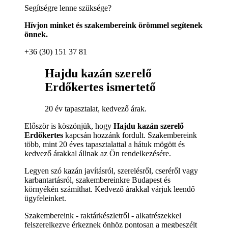
Segítségre lenne szüksége?
Hívjon minket és szakembereink örömmel segítenek
önnek.
+36 (30) 151 37 81
Hajdu kazán szerelő
Erdőkertes ismertető
20 év tapasztalat, kedvező árak.
Először is köszönjük, hogy
Hajdu kazán szerelő
Erdőkertes
kapcsán hozzánk fordult. Szakembereink
több, mint 20 éves tapasztalattal a hátuk mögött és
kedvező árakkal állnak az Ön rendelkezésére.
Legyen szó kazán javításról, szerelésről, cseréről vagy
karbantartásról, szakembereinkre Budapest és
környékén számíthat. Kedvező árakkal várjuk leendő
ügyfeleinket.
Szakembereink - raktárkészletről - alkatrészekkel
felszerelkezve érkeznek önhöz pontosan a megbeszélt