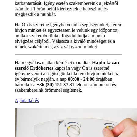
karbantartását. Igény esetén szakembereink a jelzéstől
számított 1 órán belül kiérkeznek a helyszínre és
megkezdik a munkát.
Ha Ön is szeretné igénybe venni a segítségünket, kérem
hívjon minket és egyeztessen le velünk egy időpontot,
amikor szakemberünket fogadni tudja a munka
elvégzése céljából. Válassza a kiváló minőséget és a
remek szakértelmet, azaz válasszon minket.
Ha megválaszolatlan kérdései maradtak
Hajdu kazán
szerelő Erdőkertes
kapcsán vagy Ön is szeretné
igénybe venni a segítségünket kérem hívjon minket az
év bármelyik napján, a nap
00:00 - 24:00
órájában
bármikor a
+36 (30) 151 37 81
telefonszámunkon és
szakembereink örömmel segítenek.
Ajánlatkérés