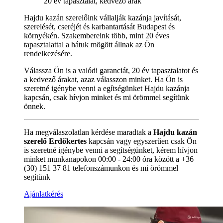
20 év tapasztalat, kedvező árak
Hajdu kazán szerelőink vállalják kazánja javítását,
szerelését, cseréjét és karbantartását Budapest és
környékén. Szakembereink több, mint 20 éves
tapasztalattal a hátuk mögött állnak az Ön
rendelkezésére.
Válassza Ön is a valódi garanciát, 20 év tapasztalatot és
a kedvező árakat, azaz válasszon minket. Ha Ön is
szeretné igénybe venni a egítségünket Hajdu kazánja
kapcsán, csak hívjon minket és mi örömmel segítünk
önnek.
Ha megválaszolatlan kérdése maradtak a
Hajdu kazán
szerelő Erdőkertes
kapcsán vagy egyszerűen csak Ön
is szeretné igénybe venni a segítségünket, kérem hívjon
minket munkanapokon 00:00 - 24:00 óra között a +36
(30) 151 37 81 telefonszámunkon és mi örömmel
segítünk
Ajánlatkérés