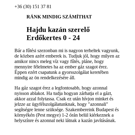
+36 (30) 151 37 81
RÁNK MINDIG SZÁMÍTHAT
Hajdu kazán szerelő
Erdőkertes 0 - 24
Bár a fűtési szezonban mi is nagyon terheltek vagyunk,
de közben azért emberek is. Tudjuk jól, hogy milyen az
amikor nincs meleg víz vagy fűtés, pláne, hogy
mennyire félelmetes ha az ember gáz szagot érez.
Éppen ezért csapatunk a gyorsszolgálat keretében
mindig az ön rendelkezésére áll.
Ha gáz szagot érez a legfontosabb, hogy azonnal
nyisson ablakot. Ha tudja hogyan zárhatja el a gázt,
akkor azzal folytassa. Csak ez után hívjon minket és
jelzze az ügyfélszolgálatunknak, hogy "azonnali"
segítségre lenne szüksége. Szakembereink Budapest és
környékén (Pest megye) 1-2 órán belül kiérkeznek a
helyszínre és azonnal neki látnak a kazán javításának.