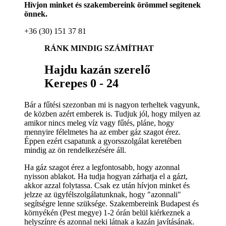
Hívjon minket és szakembereink örömmel segítenek
önnek.
+36 (30) 151 37 81
RÁNK MINDIG SZÁMÍTHAT
Hajdu kazán szerelő
Kerepes 0 - 24
Bár a fűtési szezonban mi is nagyon terheltek vagyunk,
de közben azért emberek is. Tudjuk jól, hogy milyen az
amikor nincs meleg víz vagy fűtés, pláne, hogy
mennyire félelmetes ha az ember gáz szagot érez.
Éppen ezért csapatunk a gyorsszolgálat keretében
mindig az ön rendelkezésére áll.
Ha gáz szagot érez a legfontosabb, hogy azonnal
nyisson ablakot. Ha tudja hogyan zárhatja el a gázt,
akkor azzal folytassa. Csak ez után hívjon minket és
jelzze az ügyfélszolgálatunknak, hogy "azonnali"
segítségre lenne szüksége. Szakembereink Budapest és
környékén (Pest megye) 1-2 órán belül kiérkeznek a
helyszínre és azonnal neki látnak a kazán javításának.