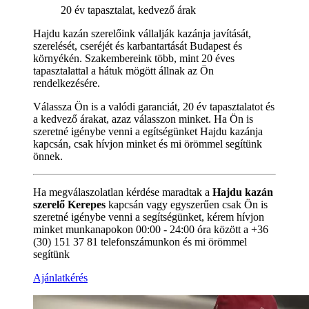
20 év tapasztalat, kedvező árak
Hajdu kazán szerelőink vállalják kazánja javítását,
szerelését, cseréjét és karbantartását Budapest és
környékén. Szakembereink több, mint 20 éves
tapasztalattal a hátuk mögött állnak az Ön
rendelkezésére.
Válassza Ön is a valódi garanciát, 20 év tapasztalatot és
a kedvező árakat, azaz válasszon minket. Ha Ön is
szeretné igénybe venni a egítségünket Hajdu kazánja
kapcsán, csak hívjon minket és mi örömmel segítünk
önnek.
Ha megválaszolatlan kérdése maradtak a
Hajdu kazán
szerelő Kerepes
kapcsán vagy egyszerűen csak Ön is
szeretné igénybe venni a segítségünket, kérem hívjon
minket munkanapokon 00:00 - 24:00 óra között a +36
(30) 151 37 81 telefonszámunkon és mi örömmel
segítünk
Ajánlatkérés