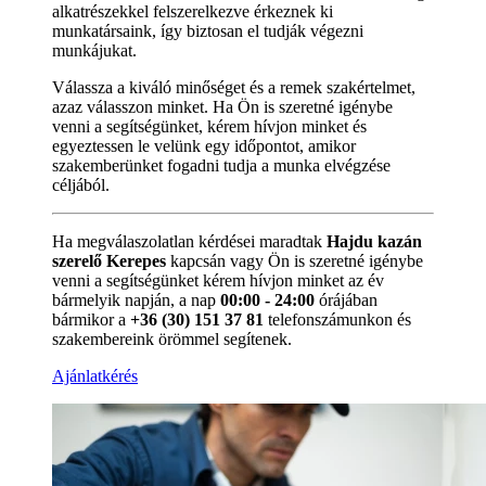
alkatrészekkel felszerelkezve érkeznek ki
munkatársaink, így biztosan el tudják végezni
munkájukat.
Válassza a kiváló minőséget és a remek szakértelmet,
azaz válasszon minket. Ha Ön is szeretné igénybe
venni a segítségünket, kérem hívjon minket és
egyeztessen le velünk egy időpontot, amikor
szakemberünket fogadni tudja a munka elvégzése
céljából.
Ha megválaszolatlan kérdései maradtak
Hajdu kazán
szerelő Kerepes
kapcsán vagy Ön is szeretné igénybe
venni a segítségünket kérem hívjon minket az év
bármelyik napján, a nap
00:00 - 24:00
órájában
bármikor a
+36 (30) 151 37 81
telefonszámunkon és
szakembereink örömmel segítenek.
Ajánlatkérés