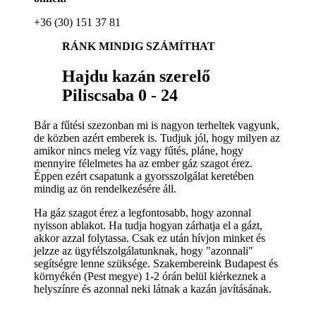
+36 (30) 151 37 81
RÁNK MINDIG SZÁMÍTHAT
Hajdu kazán szerelő
Piliscsaba 0 - 24
Bár a fűtési szezonban mi is nagyon terheltek vagyunk,
de közben azért emberek is. Tudjuk jól, hogy milyen az
amikor nincs meleg víz vagy fűtés, pláne, hogy
mennyire félelmetes ha az ember gáz szagot érez.
Éppen ezért csapatunk a gyorsszolgálat keretében
mindig az ön rendelkezésére áll.
Ha gáz szagot érez a legfontosabb, hogy azonnal
nyisson ablakot. Ha tudja hogyan zárhatja el a gázt,
akkor azzal folytassa. Csak ez után hívjon minket és
jelzze az ügyfélszolgálatunknak, hogy "azonnali"
segítségre lenne szüksége. Szakembereink Budapest és
környékén (Pest megye) 1-2 órán belül kiérkeznek a
helyszínre és azonnal neki látnak a kazán javításának.