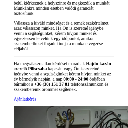
belül kiérkeznek a helyszínre és megkezdik a munkát.
Munkánkra minden esetben valódi garanciát
biztosítunk.
Válassza a kiváló minőséget és a remek szakértelmet,
azaz válasszon minket. Ha Ön is szeretné igénybe
venni a segítségünket, kérem hívjon minket és
egyeztessen le velünk egy időpontot, amikor
szakemberünket fogadni tudja a munka elvégzése
céljából.
Ha megválaszolatlan kérdései maradtak
Hajdu kazán
szerelő Piliscsaba
kapcsán vagy Ön is szeretné
igénybe venni a segítségünket kérem hívjon minket az
év bármelyik napján, a nap
00:00 - 24:00
órájában
bármikor a
+36 (30) 151 37 81
telefonszámunkon és
szakembereink örömmel segítenek.
Ajánlatkérés