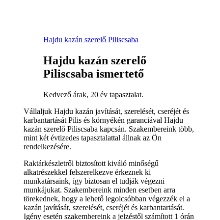
Hajdu kazán szerelő Piliscsaba
Hajdu kazán szerelő
Piliscsaba ismertető
Kedvező árak, 20 év tapasztalat.
Vállaljuk Hajdu kazán javítását, szerelését, cseréjét és
karbantartását Pilis és környékén garanciával Hajdu
kazán szerelő Piliscsaba kapcsán. Szakembereink több,
mint két évtizedes tapasztalattal állnak az Ön
rendelkezésére.
Raktárkészletről biztosított kiváló minőségű
alkatrészekkel felszerelkezve érkeznek ki
munkatársaink, így biztosan el tudják végezni
munkájukat. Szakembereink minden esetben arra
törekednek, hogy a lehető legolcsóbban végezzék el a
kazán javítását, szerelését, cseréjét és karbantartását.
Igény esetén szakembereink a jelzéstől számított 1 órán