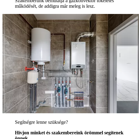
Szakemberünk bemutatja a gázkonvektor tökéletes
működését, de addigra már meleg is lesz.
Segítségre lenne szüksége?
Hívjon minket és szakembereink örömmel segítenek
önnek.