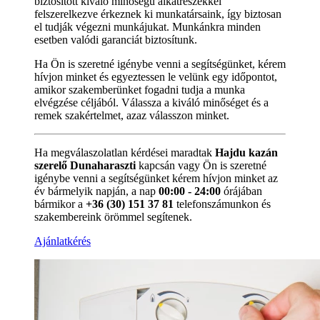
biztosított kiváló minőségű alkatrészekkel
felszerelkezve érkeznek ki munkatársaink, így biztosan
el tudják végezni munkájukat. Munkánkra minden
esetben valódi garanciát biztosítunk.
Ha Ön is szeretné igénybe venni a segítségünket, kérem
hívjon minket és egyeztessen le velünk egy időpontot,
amikor szakemberünket fogadni tudja a munka
elvégzése céljából. Válassza a kiváló minőséget és a
remek szakértelmet, azaz válasszon minket.
Ha megválaszolatlan kérdései maradtak
Hajdu kazán
szerelő Dunaharaszti
kapcsán vagy Ön is szeretné
igénybe venni a segítségünket kérem hívjon minket az
év bármelyik napján, a nap
00:00 - 24:00
órájában
bármikor a
+36 (30) 151 37 81
telefonszámunkon és
szakembereink örömmel segítenek.
Ajánlatkérés