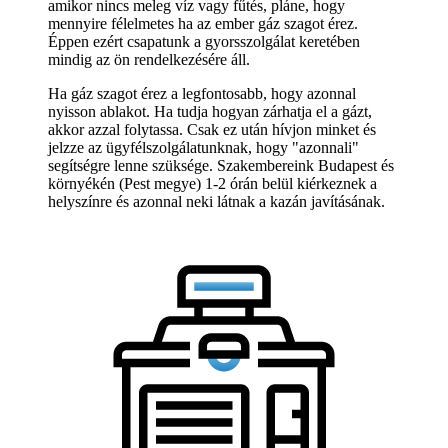
amikor nincs meleg víz vagy fűtés, pláne, hogy
mennyire félelmetes ha az ember gáz szagot érez.
Éppen ezért csapatunk a gyorsszolgálat keretében
mindig az ön rendelkezésére áll.
Ha gáz szagot érez a legfontosabb, hogy azonnal
nyisson ablakot. Ha tudja hogyan zárhatja el a gázt,
akkor azzal folytassa. Csak ez után hívjon minket és
jelzze az ügyfélszolgálatunknak, hogy "azonnali"
segítségre lenne szüksége. Szakembereink Budapest és
környékén (Pest megye) 1-2 órán belül kiérkeznek a
helyszínre és azonnal neki látnak a kazán javításának.