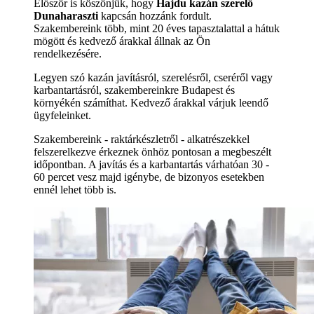
Először is köszönjük, hogy
Hajdu kazán szerelő
Dunaharaszti
kapcsán hozzánk fordult.
Szakembereink több, mint 20 éves tapasztalattal a hátuk
mögött és kedvező árakkal állnak az Ön
rendelkezésére.
Legyen szó kazán javításról, szerelésről, cseréről vagy
karbantartásról, szakembereinkre Budapest és
környékén számíthat. Kedvező árakkal várjuk leendő
ügyfeleinket.
Szakembereink - raktárkészletről - alkatrészekkel
felszerelkezve érkeznek önhöz pontosan a megbeszélt
időpontban. A javítás és a karbantartás várhatóan 30 -
60 percet vesz majd igénybe, de bizonyos esetekben
ennél lehet több is.