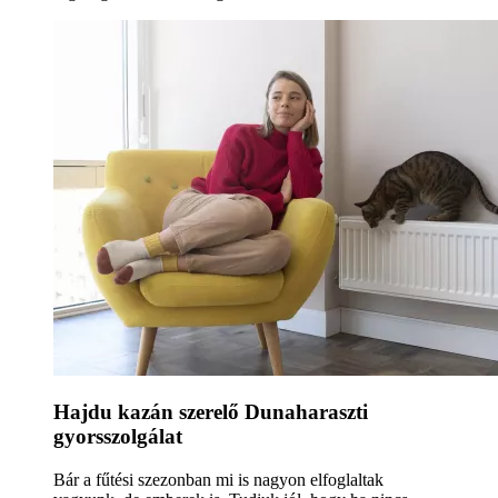
Hajdu kazán szerelő Dunaharaszti
gyorsszolgálat
Bár a fűtési szezonban mi is nagyon elfoglaltak