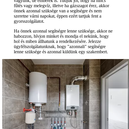
vagyunk, de emberek is. Tudjuk jól, hogy ha nincs
fűtés vagy melegvíz, illetve ha gázszagot érez, akkor
önnek azonnal szüksége van a segítségre és nem
szeretne várni napokat, éppen ezért tartjuk fent a
gyorsszolgálatot.
Ha önnek azonnal segítségre lenne szüksége, akkor ne
habozzon, hívjon minket és mondja el nekünk, hogy
hol és miben állhatunk a rendelkezésére. Jelezze
ügyfélszolgálatunknak, hogy "azonnali" segítségre
lenne szüksége és azonnal küldünk egy szakembert.