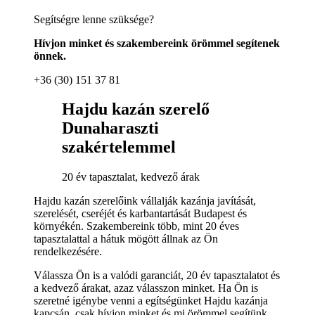
Segítségre lenne szüksége?
Hívjon minket és szakembereink örömmel segítenek
önnek.
+36 (30) 151 37 81
Hajdu kazán szerelő
Dunaharaszti
szakértelemmel
20 év tapasztalat, kedvező árak
Hajdu kazán szerelőink vállalják kazánja javítását,
szerelését, cseréjét és karbantartását Budapest és
környékén. Szakembereink több, mint 20 éves
tapasztalattal a hátuk mögött állnak az Ön
rendelkezésére.
Válassza Ön is a valódi garanciát, 20 év tapasztalatot és
a kedvező árakat, azaz válasszon minket. Ha Ön is
szeretné igénybe venni a egítségünket Hajdu kazánja
kapcsán, csak hívjon minket és mi örömmel segítünk