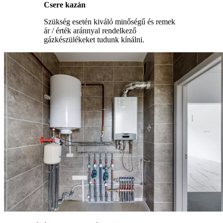
Csere kazán
Szükség esetén kiváló minőségű és remek
ár / érték aránnyal rendelkező
gázkészülékeket tudunk kínálni.